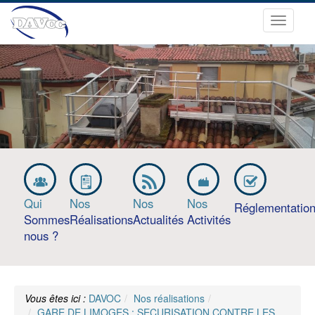
Ouvrir
le
menu
Qui
Nos
Nos
Nos
Réglementatio
Sommes
Réalisations
Actualités
Activités
nous ?
Vous êtes ici :
DAVOC
Nos réalisations
GARE DE LIMOGES : SECURISATION CONTRE LES