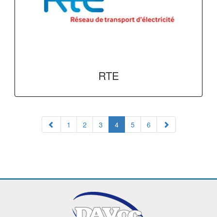
RTE
1
2
3
4
5
6