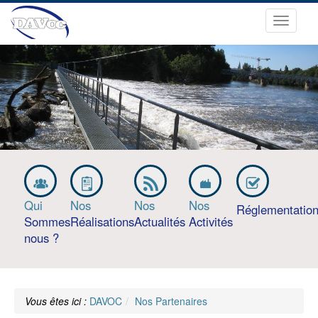
Ouvrir
le
menu
Qui
Nos
Nos
Nos
Réglementatio
Sommes
Réalisations
Actualités
Activités
nous ?
Vous êtes ici :
DAVOC
Nos Partenaires