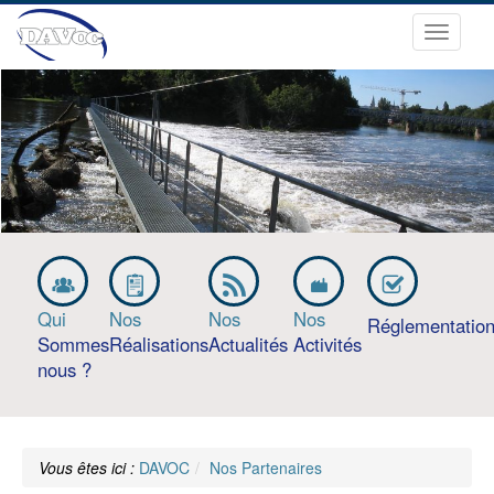
Ouvrir
le
menu
Qui
Nos
Nos
Nos
Réglementatio
Sommes
Réalisations
Actualités
Activités
nous ?
Vous êtes ici :
DAVOC
Nos Partenaires