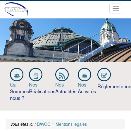
Ouvrir
le
menu
Qui
Nos
Nos
Nos
Réglementatio
Sommes
Réalisations
Actualités
Activités
nous ?
Vous êtes ici :
DAVOC
Mentions légales