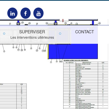
DAVOC
DAVOC
DAVOC
sur
sur
sur
LinkedIn
Facebook
YouTube
SUPERVISER
CONTACT
Les interventions ultérieures