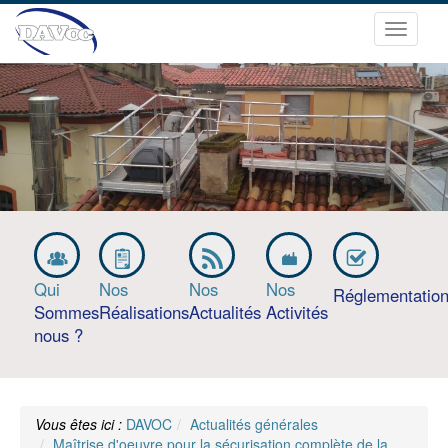
Ouvrir
le
menu
Qui
Nos
Nos
Nos
Réglementatio
Sommes
Réalisations
Actualités
Activités
nous ?
Vous êtes ici :
DAVOC
Actualités générales
Maîtrise d'oeuvre pour la sécurisation complète de la